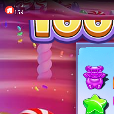
Cantidad
15K